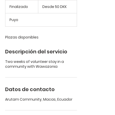
Desde
50
Finalizado
F
Desde 50 DKK
coronas
danesas
i
n
Puyo
a
l
i
z
Plazas disponibles
a
d
Descripción del servicio
o
Two weeks of volunteer stay in a
community with Wawazonia
Datos de contacto
Arutam Community, Macas, Ecuador